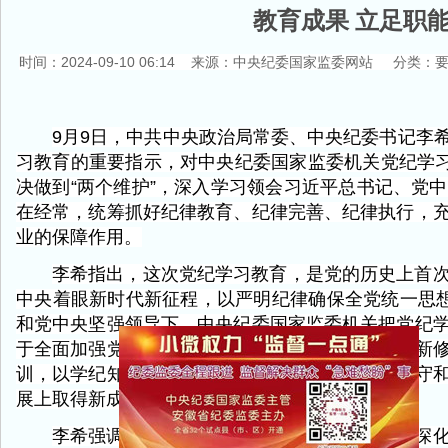
教育成果 立足职
时间：
2024-09-10 06:14 来源：
中央纪委国家监委网站
分类：要
9月9日，中共中央政治局常委、中央纪委书记李
习教育的重要指示，对中央纪委国家监委机关党纪学习
决做到“两个维护”，深入学习领会习近平总书记、党
在经常，统筹抓好纪律教育、纪律完善、纪律执行，
业的保障作用。
李希指出，这次党纪学习教育，是党的历史上首
中央着眼新时代新征程，以严明纪律确保全党统一思
和党中央坚强领导下，中央纪委国家监委机关把党纪
于全面加强党的纪律建设的重要论述，原原本本学新
训，以学纪知纪明纪促进遵纪守纪执纪，在自觉遵守
展上取得新成效。
李希强调，党的二十届三中全会对进一步全面深
关闭